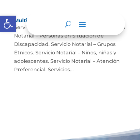
Abrir barra de herramientas
Multimedia
Servicio Notarial – Fuerzas Militares. Servicio
Notarial – Personas en Situación de
Discapacidad. Servicio Notarial – Grupos
Étnicos. Servicio Notarial – Niños, niñas y
adolescentes. Servicio Notarial – Atención
Preferencial. Servicios...