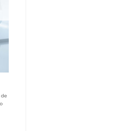
1 de
no