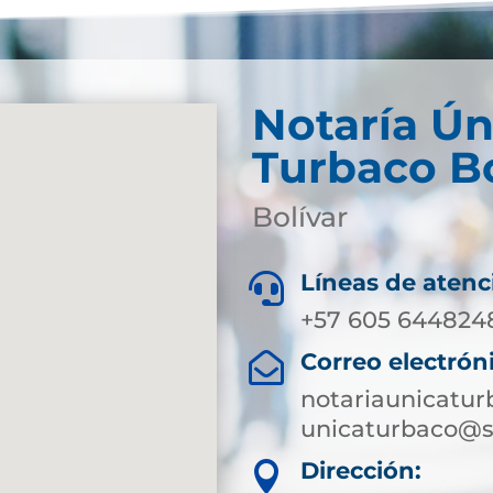
Notaría Ún
Turbaco Bo
Bolívar
Líneas de atenc

+57 605 644824
Correo electrón

notariaunicatu
unicaturbaco@s
Dirección:
