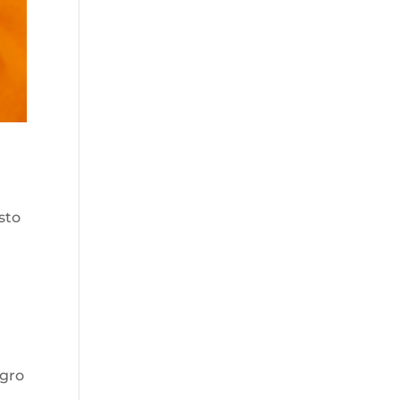
sto
ogro