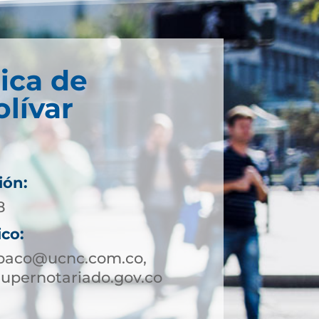
ica de
lívar
ión:
8
ico:
rbaco@ucnc.com.co,
upernotariado.gov.co