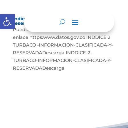
Abrir barra de herramientas
Índice de información clasificada y
reservada
Puedes visitar el siguiente
enlace https:www.datos.gov.co INDDICE 2
TURBACO -INFORMACION-CLASIFICADA-Y-
RESERVADADescarga INDDICE-2-
TURBACO-INFORMACION-CLASIFICADA-Y-
RESERVADADescarga