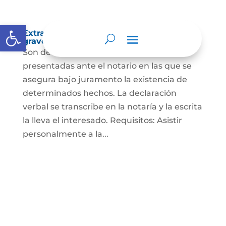
Abrir barra de herramientas
Extra-proceso o declaración bajo la
gravedad de juramento
Son declaraciones verbales o escritas
presentadas ante el notario en las que se
asegura bajo juramento la existencia de
determinados hechos. La declaración
verbal se transcribe en la notaría y la escrita
la lleva el interesado. Requisitos: Asistir
personalmente a la...