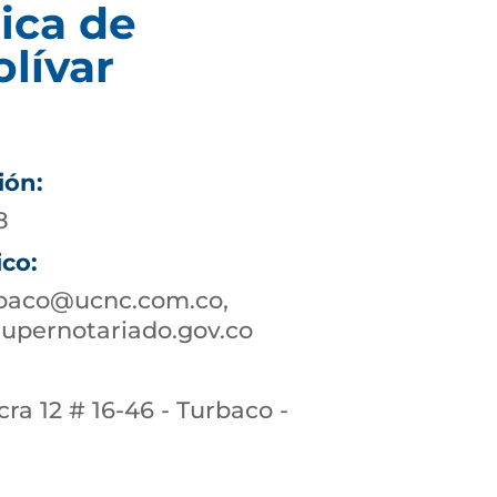
ica de
lívar
ión:
8
ico:
rbaco@ucnc.com.co,
upernotariado.gov.co
cra 12 # 16-46 - Turbaco -