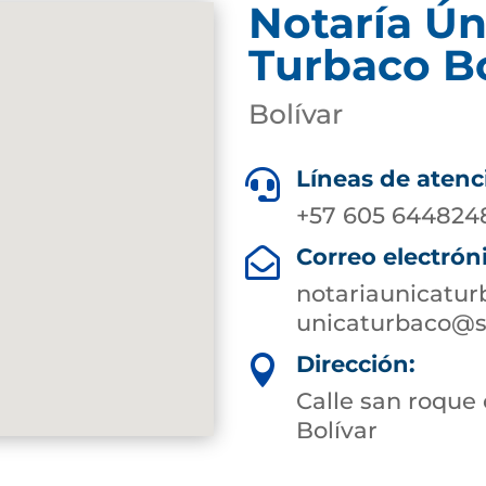
Notaría Ún
Turbaco Bo
Bolívar
Líneas de atenc

+57 605 644824
Correo electrón

notariaunicatu
unicaturbaco@s
Dirección:

Calle san roque 
Bolívar