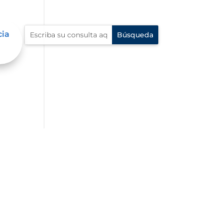
cia
én