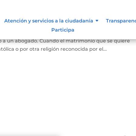
Atención y servicios a la ciudadanía
Transparen
Participa
 y se puede hace en notaría, siempre que las partes est
o a un abogado. Cuando el matrimonio que se quiere
tólica o por otra religión reconocida por el...