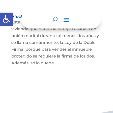
Abrir barra de herramientas
Afectación a Vivienda familiar
Esta protección la ordena la ley sobre la
vivienda que habita la pareja casada o en
unión marital durante al menos dos años y
se llama comúnmente, la Ley de la Doble
Firma, porque para vender el inmueble
protegido se requiere la firma de los dos.
Además, só lo puede...