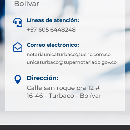
Bolívar
Líneas de atención:

+57 605 6448248
Correo electrónico:

notariaunicaturbaco@ucnc.com.co,
unicaturbaco@supernotariado.gov.co
Dirección:

Calle san roque cra 12 #
16-46 - Turbaco - Bolívar