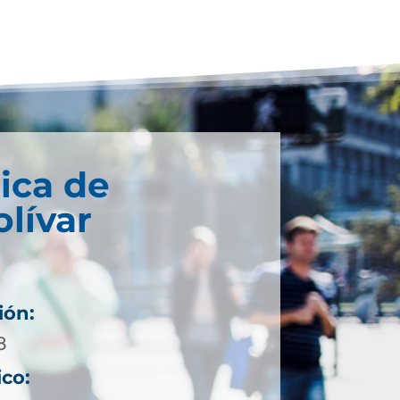
ica de
lívar
ión:
8
ico: