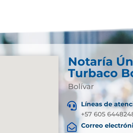
Notaría Ún
Turbaco Bo
Bolívar
Líneas de atenc

+57 605 644824
Correo electrón
