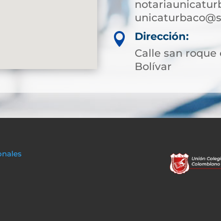
notariaunicatu
unicaturbaco@s
Dirección:

Calle san roque 
Bolívar
onales