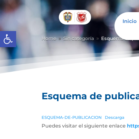
Inicio
Abrir barra de herramientas
Home
Sin categoría
Esquema de pub
9
9
Esquema de publica
ESQUEMA-DE-PUBLICACION
Descarga
Puedes visitar el siguiente enlace
http