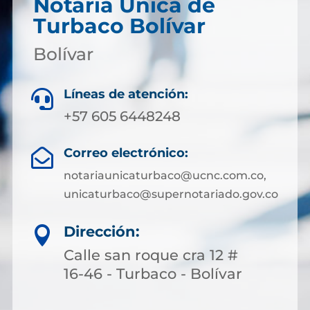
Notaría Única de
Turbaco Bolívar
Bolívar
Líneas de atención:

+57 605 6448248
Correo electrónico:

notariaunicaturbaco@ucnc.com.co,
unicaturbaco@supernotariado.gov.co
Dirección:

Calle san roque cra 12 #
16-46 - Turbaco - Bolívar