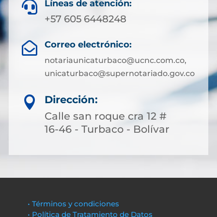
Líneas de atención:

+57 605 6448248
Correo electrónico:

notariaunicaturbaco@ucnc.com.co,
unicaturbaco@supernotariado.gov.co
Dirección:

Calle san roque cra 12 #
16-46 - Turbaco - Bolívar
• Términos y condiciones
• Política de Tratamiento de Datos